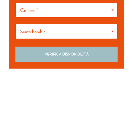
Camere *
Senza bambini
Cosa ci piace
Posizione strategica per godere della tranquillità
della natura rimanendo vicini alla città
Camere con vista incantevole