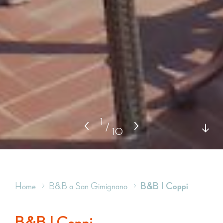
1
/
10
Home
B&B a San Gimignano
B&B I Coppi
B&B I Coppi